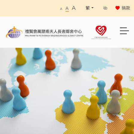
A
捐款
繁
A
A